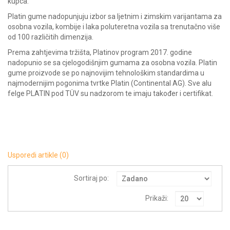
kupca.
Platin gume nadopunjuju izbor sa ljetnim i zimskim varijantama za
osobna vozila, kombije i laka poluteretna vozila sa trenutačno više
od 100 različitih dimenzija.
Prema zahtjevima tržišta, Platinov program 2017. godine
nadopunio se sa cjelogodišnjim gumama za osobna vozila. Platin
gume proizvode se po najnovijim tehnološkim standardima u
najmodernijim pogonima tvrtke Platin (Continental AG). Sve alu
felge PLATIN pod TÜV su nadzorom te imaju također i certifikat.
Usporedi artikle (0)
Sortiraj po:
Prikaži: