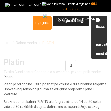
091
HRVATSKI
601 08 98
Konfigurator felgi
0 / 0,00€
MOJ RAČUN
Robna marka
PLATIN
Platin
Tvrtka Gumi center Gaberje d.o.o. ovlašteni je zastupnik marke
Platin.
Platin je od godine 1987. poznat po vrhunski dizajniranim felgama
i inovativnoj tehnologiji guma sa odličnim omjerom cijene i
kvalitete.
Široki izbor unikatnih PLATIN alu felgi veličine od 14 do 20 cola i
više od 30 različitih dizajna, definitivno će ispuniti želju svakog