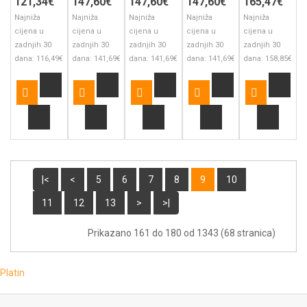
121,34€
147,60€
147,60€
147,60€
165,47€
Najniža
Najniža
Najniža
Najniža
Najniža
cijena u
cijena u
cijena u
cijena u
cijena u
zadnjih 30
zadnjih 30
zadnjih 30
zadnjih 30
zadnjih 30
dana: 116,49€
dana: 141,69€
dana: 141,69€
dana: 141,69€
dana: 158,85€
|<
<
5
6
7
8
9
10
11
12
13
>
>|
Prikazano 161 do 180 od 1343 (68 stranica)
Platin