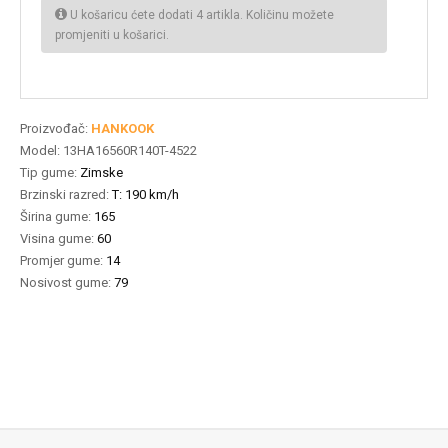
U košaricu ćete dodati 4 artikla. Količinu možete
promjeniti u košarici.
Proizvođač:
HANKOOK
Model:
13HA16560R140T-4522
Tip gume:
Zimske
Brzinski razred:
T: 190 km/h
Širina gume:
165
Visina gume:
60
Promjer gume:
14
Nosivost gume:
79