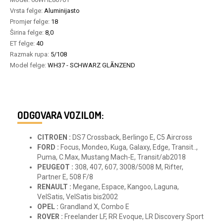
Vrsta felge:
Aluminijasto
Promjer felge:
18
Širina felge:
8,0
ET felge:
40
Razmak rupa:
5/108
Model felge:
WH37 - SCHWARZ GLÃNZEND
ODGOVARA VOZILOM:
CITROEN :
DS7 Crossback, Berlingo E, C5 Aircross
FORD :
Focus, Mondeo, Kuga, Galaxy, Edge, Transit..,
Puma, C.Max, Mustang Mach-E, Transit/ab2018
PEUGEOT :
308, 407, 607, 3008/5008 M, Rifter,
Partner E, 508 F/8
RENAULT :
Megane, Espace, Kangoo, Laguna,
VelSatis, VelSatis bis2002
OPEL :
Grandland X, Combo E
ROVER :
Freelander LF, RR Evoque, LR Discovery Sport