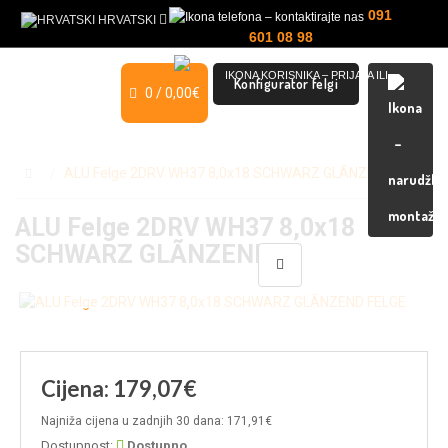
091
HRVATSKI
601 08 98
Konfigurator felgi
0 / 0,00€
MOJ RAČUN
ALU Felge 2DRV WH37 8,0x18 SCHWARZ GLÃNZEND
ALU Felge 2DRV WH37 8,0x18
SCHWARZ GLÃNZEND
Cijena: 179,07€
Najniža cijena u zadnjih 30 dana: 171,91€
Dostupnost:
Dostupno