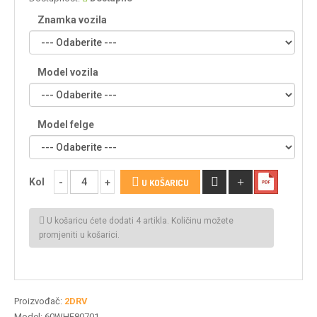
Znamka vozila
Model vozila
Model felge
Kol
U KOŠARICU
U košaricu ćete dodati 4 artikla. Količinu možete
promjeniti u košarici.
Proizvođač:
2DRV
Model:
60WHE80701