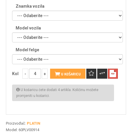
Znamka vozila
Model vozila
Model felge
Kol
U KOŠARICU
U košaricu ćete dodati 4 artikla. Količinu možete
promjeniti u košarici.
Proizvođač:
PLATIN
Model:
60PLV00914