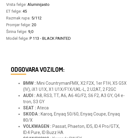
Vrsta felge:
Aluminijasto
ET felge:
45
Razmak rupa:
5/112
Promjer felge:
20
Širina felge:
9,0
Model felge:
P 113 - BLACK PAINTED
ODGOVARA VOZILOM:
BMW :
Mini CountrymanFMX, X2 F2X, 1er F1H, X5 G5X
(IV), iX1 U1X, X1 U1X/F1X/UKL-L, 2 U2AT, 2 F2GC
AUDI :
A8, RS3, TT, A6, A6 4G/F2, S6 F2, A3 GY, Q4 e-
tron, S3 GY
SEAT :
Ateca
SKODA :
Karoq, Enyaq 50/60, Enyaq Coupe, Enyaq
80/X
VOLKWAGEN :
Passat, Phaeton, ID5, ID.4 Pro/GTX,
ID.4 Pure, ID Buzz HA