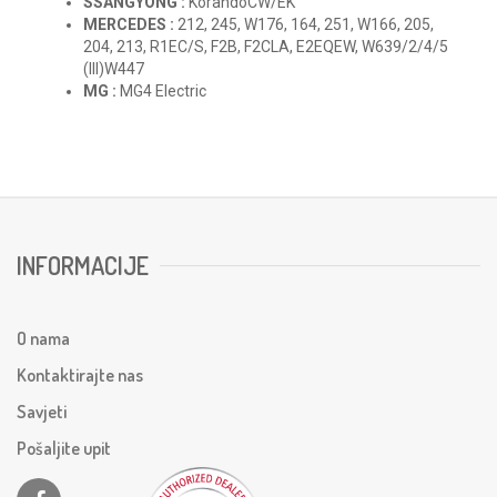
SSANGYONG :
KorandoCW/EK
MERCEDES :
212, 245, W176, 164, 251, W166, 205,
204, 213, R1EC/S, F2B, F2CLA, E2EQEW, W639/2/4/5
(III)W447
MG :
MG4 Electric
INFORMACIJE
O nama
Kontaktirajte nas
Savjeti
Pošaljite upit