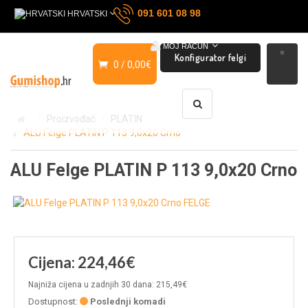
091 601 08 98
HRVATSKI
MOJ RAČUN
Konfigurator felgi
0 / 0,00€
Proizvođač
PLATIN
ALU Felge PLATIN P 113 9,0x20 Crno
ALU Felge PLATIN P 113 9,0x20 Crno
Cijena: 224,46€
Najniža cijena u zadnjih 30 dana: 215,49€
Dostupnost:
Poslednji komadi