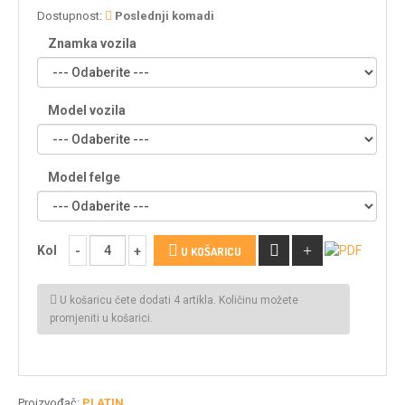
Dostupnost:
Poslednji komadi
Znamka vozila
Model vozila
Model felge
Kol
U KOŠARICU
U košaricu ćete dodati 4 artikla. Količinu možete
promjeniti u košarici.
Proizvođač:
PLATIN