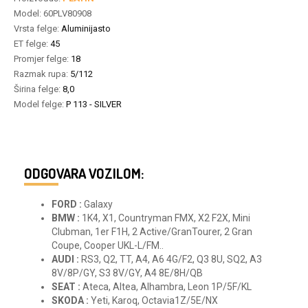
Model:
60PLV80908
Vrsta felge:
Aluminijasto
ET felge:
45
Promjer felge:
18
Razmak rupa:
5/112
Širina felge:
8,0
Model felge:
P 113 - SILVER
ODGOVARA VOZILOM:
FORD :
Galaxy
BMW :
1K4, X1, Countryman FMX, X2 F2X, Mini
Clubman, 1er F1H, 2 Active/GranTourer, 2 Gran
Coupe, Cooper UKL-L/FM..
AUDI :
RS3, Q2, TT, A4, A6 4G/F2, Q3 8U, SQ2, A3
8V/8P/GY, S3 8V/GY, A4 8E/8H/QB
SEAT :
Ateca, Altea, Alhambra, Leon 1P/5F/KL
SKODA :
Yeti, Karoq, Octavia1Z/5E/NX