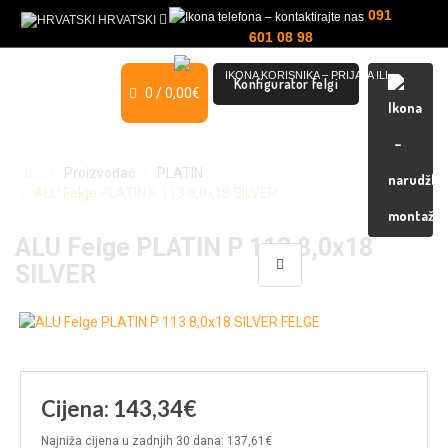
091
HRVATSKI
601 08 98
Konfigurator felgi
0 / 0,00€
MOJ RAČUN
Proizvođač
PLATIN
ALU Felge PLATIN P 113 8,0x18 SILVER
ALU Felge PLATIN P 113 8,0x18
SILVER
Cijena: 143,34€
Najniža cijena u zadnjih 30 dana: 137,61€