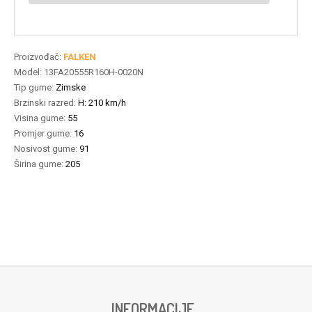
Proizvođač:
FALKEN
Model:
13FA20555R160H-0020N
Tip gume:
Zimske
Brzinski razred:
H: 210 km/h
Visina gume:
55
Promjer gume:
16
Nosivost gume:
91
Širina gume:
205
INFORMACIJE