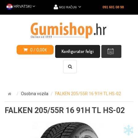
HRVATSKI
091 601 08 98
MOJ RAČUN
0 / 0,00€
Konfigurator felgi
Osobna vozila
FALKEN 205/55R 16 91H TL HS-02
FALKEN 205/55R 16 91H TL HS-02