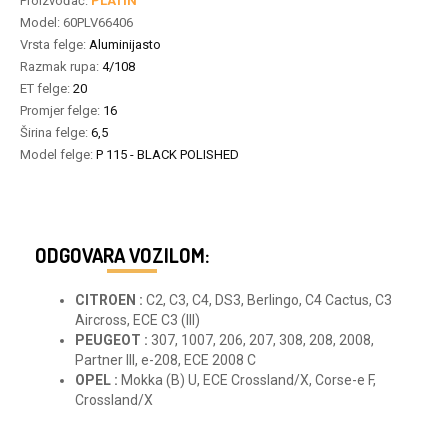
Proizvođač:
PLATIN
Model:
60PLV66406
Vrsta felge:
Aluminijasto
Razmak rupa:
4/108
ET felge:
20
Promjer felge:
16
Širina felge:
6,5
Model felge:
P 115 - BLACK POLISHED
ODGOVARA VOZILOM:
CITROEN :
C2, C3, C4, DS3, Berlingo, C4 Cactus, C3
Aircross, ECE C3 (III)
PEUGEOT :
307, 1007, 206, 207, 308, 208, 2008,
Partner III, e-208, ECE 2008 C
OPEL :
Mokka (B) U, ECE Crossland/X, Corse-e F,
Crossland/X